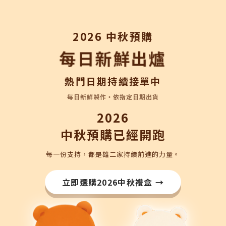
2026 中秋預購
每日新鮮出爐
熱門日期持續接單中
每日新鮮製作・依指定日期出貨
2026
中秋預購已經開跑
每一份支持，都是雄二家持續前進的力量。
立即選購2026中秋禮盒 →