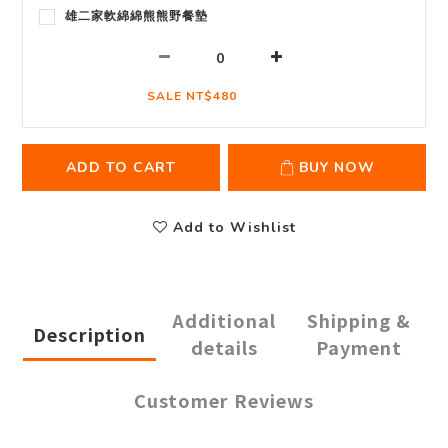
雄二家軟綿綿熊熊野餐墊
SALE NT$480
ADD TO CART
BUY NOW
Add to Wishlist
Additional
Shipping &
Description
details
Payment
Customer Reviews