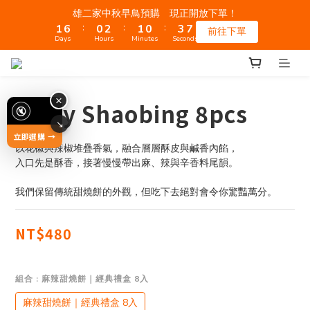
2
7
1
3
2
1
4
8
雄二家中秋早鳥預購 現正開放下單！
:
:
:
1
6
0
2
1
0
3
7
前往下單
Days
Hours
Minutes
Seconds
0
5
1
0
2
6
4
0
1
5
3
0
4
2
3
Spicy Shaobing 8pcs
1
2
0
1
0
以花椒與辣椒堆疊香氣，融合層層酥皮與鹹香內餡，
入口先是酥香，接著慢慢帶出麻、辣與辛香料尾韻。
我們保留傳統甜燒餅的外觀，但吃下去絕對會令你驚豔萬分。
NT$480
組合
: 麻辣甜燒餅｜經典禮盒 8入
麻辣甜燒餅｜經典禮盒 8入