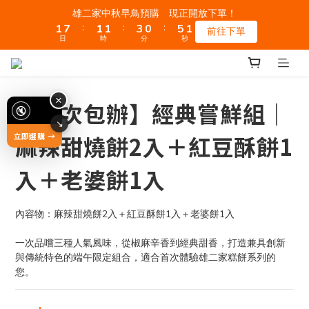
2
8
2
2
4
1
6
1
雄二家中秋早鳥預購 現正開放下單！
:
:
:
1
7
1
1
3
0
5
0
前往下單
日
時
分
秒
0
6
0
0
2
4
5
1
3
4
0
2
3
1
【一次包辦】經典嘗鮮組｜
2
0
1
0
麻辣甜燒餅2入＋紅豆酥餅1
入＋老婆餅1入
內容物：麻辣甜燒餅2入＋紅豆酥餅1入＋老婆餅1入
一次品嚐三種人氣風味，從椒麻辛香到經典甜香，打造兼具創新
與傳統特色的端午限定組合，適合首次體驗雄二家糕餅系列的
您。